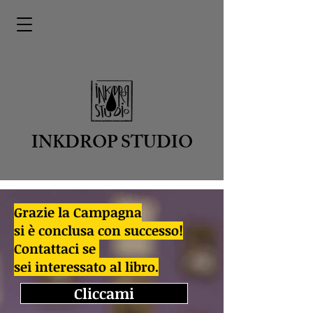
INKDROP STUDIO
Grazie la Campagna
si è conclusa con successo!
Contattaci se
sei interessato al libro.
Cliccami