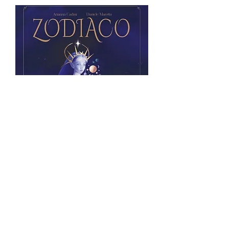
ZODIACO
di Daniele Marotta e Arianna Carlini
Un’antologia unica nel suo genere, composta